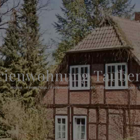
rienwohnung Tauben
Home
>
Ferienhaus / Ferienwohnung mieten
>
Ferienwohnungen
>