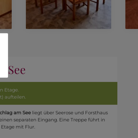
m See
en Etage.
) aufteilen.
chlag am See
liegt über Seerose und Forsthaus
einen separaten Eingang. Eine Treppe führt in
 Etage mit Flur.