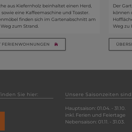
he aus Kiefernholz beinhaltet einen Herd,
Der Gart
 sowie eine Kaffeemaschine und Toaster.
können 
tenmöbel finden sich im Gartenabschnitt am
Hoffläche
 Weg zum Strand.
Weg zu I
HT FERIENWOHNUNGEN
ÜBERSI
inden Sie hier:
Unsere Saisonzeiten sind
Hauptsaison: 01.04. - 31.10.
inkl. Ferien und Feiertage
Nebensaison: 01.11. - 31.03.