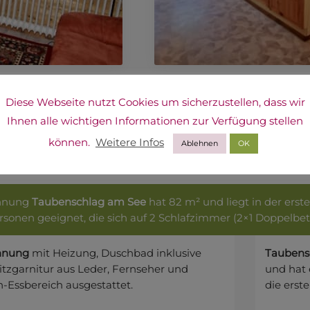
Diese Webseite nutzt Cookies um sicherzustellen, dass wir
Ihnen alle wichtigen Informationen zur Verfügung stellen
können.
Weitere Infos
Ablehnen
OK
nwohnung Taubenschlag a
ohnung
Taubenschlag am See
hat 82 m² und liegt in der erst
Personen geeignet, die sich auf 2 Schlafzimmer (2×1 Doppelbett
hnung
mit Heizung, Duschbad inklusive
Taubens
tzgarnitur aus Leder, Fernseher und
und hat 
Essbereich ausgestattet.
die erste